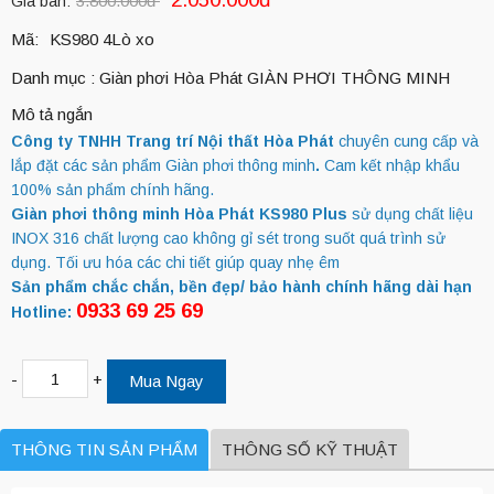
3.800.000đ
Giá bán:
Mã:
KS980 4Lò xo
Danh mục :
Giàn phơi Hòa Phát
GIÀN PHƠI THÔNG MINH
Mô tả ngắn
Công ty TNHH Trang trí Nội thất Hòa Phát
chuyên cung cấp và
lắp đặt các sản phẩm Giàn phơi thông minh
.
Cam kết nhập khẩu
100% sản phẩm chính hãng.
Giàn phơi thông minh Hòa Phát KS980 Plus
sử dụng chất liệu
INOX 316 chất lượng cao không gỉ sét trong suốt quá trình sử
dụng. Tối ưu hóa các chi tiết giúp quay nhẹ êm
S
ản phẩm chắc chắn, bền đẹp/ bảo hành chính hãng dài hạn
0933 69 25 69
Hotline:
-
+
Mua Ngay
THÔNG TIN SẢN PHẨM
THÔNG SỐ KỸ THUẬT