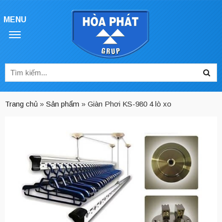
MENU
Tìm
Sea
kiếm
cho:
Trang chủ
»
Sản phẩm
»
Giàn Phơi KS-980 4 lò xo