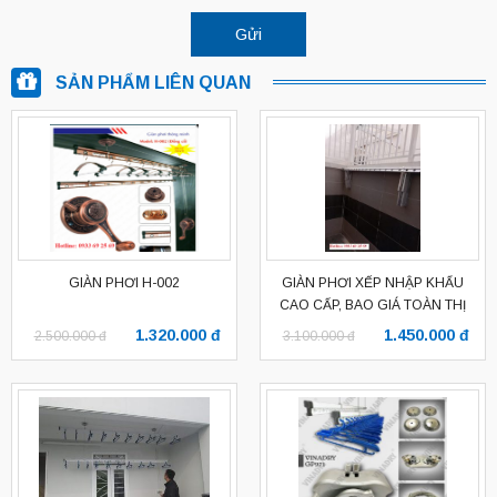
SẢN PHẨM LIÊN QUAN
GIÀN PHƠI H-002
GIÀN PHƠI XẾP NHẬP KHẨU
CAO CẤP, BAO GIÁ TOÀN THỊ
TRƯỜNG
1.320.000 đ
1.450.000 đ
2.500.000 đ
3.100.000 đ