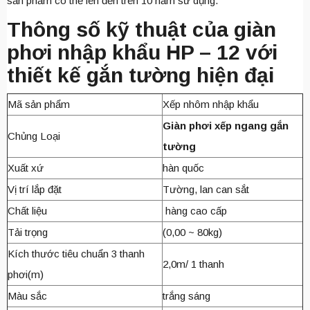
sản phẩm có thể lên đến trên 10 năm sử dụng.
Thông số kỹ thuật của giàn
phơi nhập khẩu HP – 12 với
thiết kế gắn tường hiện đại
Mã sản phẩm
Xếp nhôm nhập khẩu
Giàn phơi xếp ngang gắn
Chủng Loại
tường
Xuất xứ
hàn quốc
Vị trí lắp đặt
Tường, lan can sắt
Chất liệu
hàng cao cấp
Tải trọng
(0,00 ~ 80kg)
Kích thước tiêu chuẩn 3 thanh
2,0m/ 1 thanh
phơi(m)
Màu sắc
trắng sáng